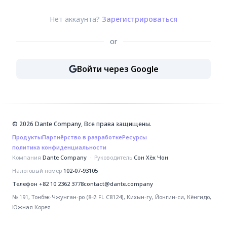
Нет аккаунта?
Зарегистрироваться
or
Войти через Google
Войти через Google
© 2026 Dante Company, Все права защищены.
Продукты
Партнёрство в разработке
Ресурсы
политика конфиденциальности
Компания
Dante Company
·
Руководитель
Сон Хёк Чон
Налоговый номер
102-07-93105
Телефон
+82 10 2362 3778
contact@dante.company
№ 191, Тонбэк-Чжунган-ро (8-й FL C8124), Кихын-гу, Йонгин-си, Кёнгидо,
Южная Корея