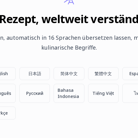
 Rezept, weltweit verständ
n, automatisch in 16 Sprachen übersetzen lassen, m
kulinarische Begriffe.
lish
日本語
简体中文
繁體中文
Esp
Bahasa
uguês
Русский
Tiếng Việt
ไ
Indonesia
rkçe