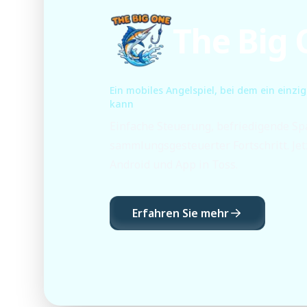
The Big
Ein mobiles Angelspiel, bei dem ein einzi
kann
Einfache Steuerung, befriedigende S
sammlungsgesteuerter Fortschritt. Jet
Android und App in Toss.
Erfahren Sie mehr