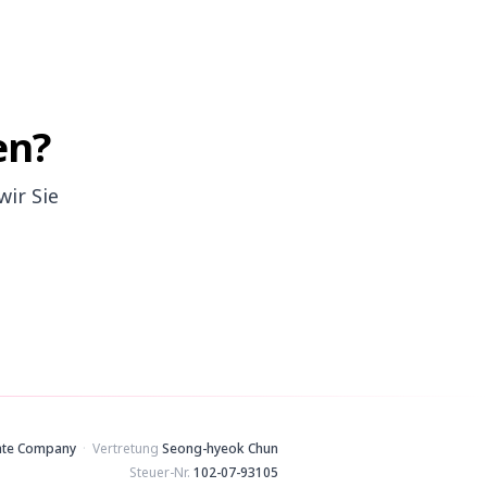
en?
ir Sie
te Company
·
Vertretung
Seong-hyeok Chun
Steuer-Nr.
102-07-93105