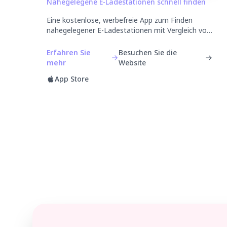
Nahegelegene E-Ladestationen schnell finden
Eine kostenlose, werbefreie App zum Finden
nahegelegener E-Ladestationen mit Vergleich von
Schnell-/Normalladen, kW, Mitglieds- und
Nichtmitgliedspreisen sowie Live-Verfügbarkeit.
Erfahren Sie
Besuchen Sie die
mehr
Website
App Store