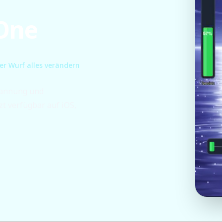
 One
ger Wurf alles verändern
pannung und
zt verfügbar auf iOS,