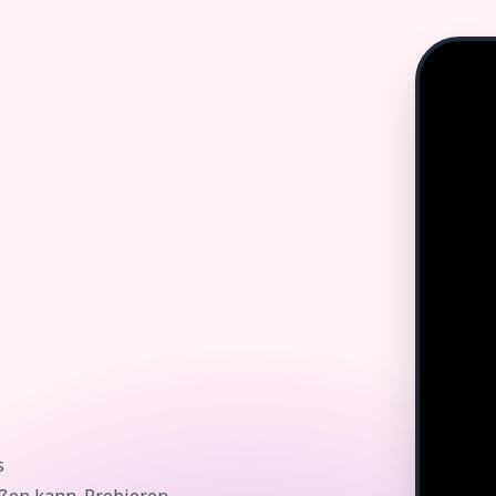
s
eßen kann. Probieren