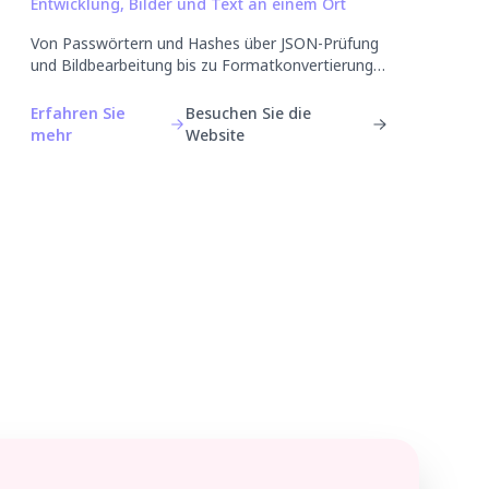
Entwicklung, Bilder und Text an einem Ort
Von Passwörtern und Hashes über JSON-Prüfung
und Bildbearbeitung bis zu Formatkonvertierung
und Terminabstimmung: 30 kostenlose Browser-
Tools, ohne Installation und ohne Konto.
Erfahren Sie
Besuchen Sie die
mehr
Website