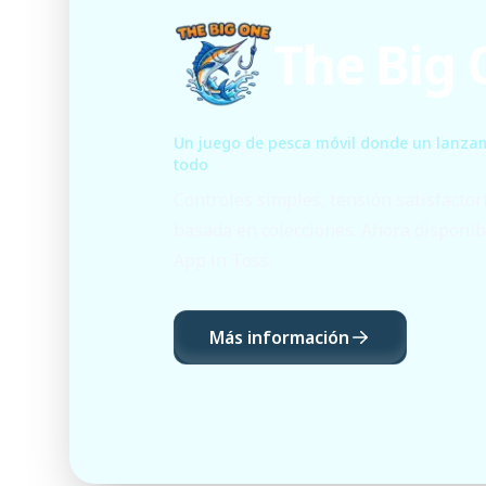
The Big
Un juego de pesca móvil donde un lanza
todo
Controles simples, tensión satisfactor
basada en colecciones. Ahora disponib
App in Toss.
Más información