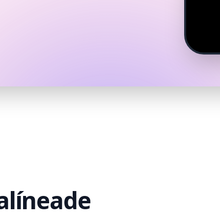
a
línea
de