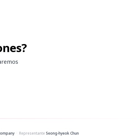
iones?
caremos
Company
·
Representante
Seong-hyeok Chun