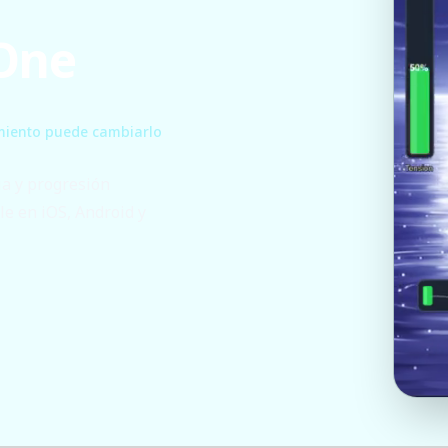
 One
miento puede cambiarlo
ia y progresión
le en iOS, Android y