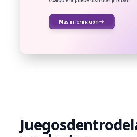
Más información
Juegos
dentro
de
l