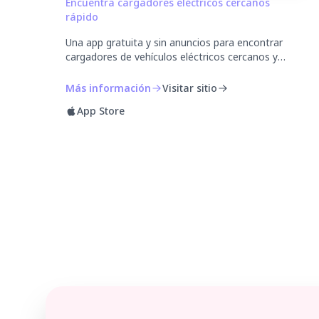
Encuentra cargadores eléctricos cercanos
rápido
Una app gratuita y sin anuncios para encontrar
cargadores de vehículos eléctricos cercanos y
comparar carga rápida o lenta, kW, precios de
miembro y no miembro, y disponibilidad en
Más información
Visitar sitio
tiempo real.
App Store