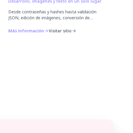
Desarrollo, imágenes y texto en un solo lugar
Desde contraseñas y hashes hasta validación
JSON, edición de imágenes, conversión de
formatos y coordinación de fechas: 30
herramientas gratuitas en el navegador, sin
Más información
Visitar sitio
instalar nada ni crear una cuenta.