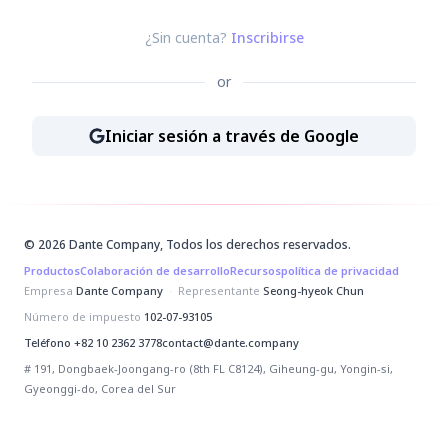
¿Sin cuenta?
Inscribirse
or
Iniciar sesión a través de Google
Iniciar sesión a través de Go
© 2026 Dante Company, Todos los derechos reservados.
Productos
Colaboración de desarrollo
Recursos
política de privacidad
Empresa
Dante Company
·
Representante
Seong-hyeok Chun
Número de impuesto
102-07-93105
Teléfono
+82 10 2362 3778
contact@dante.company
# 191, Dongbaek-Joongang-ro (8th FL C8124), Giheung-gu, Yongin-si,
Gyeonggi-do, Corea del Sur