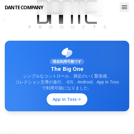
DANTE COMPANY
Dante Company
PRODUCTS
現在利用可能です
The Big One
シンプルなコントロール、満足のいく緊張感、
コレクション主導の進行。 iOS、Android、App in Toss
で利用可能になりました。
App in Toss