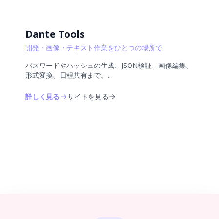
Dante Tools
開発・画像・テキスト作業をひとつの場所で
パスワードやハッシュの生成、JSON検証、画像編集、
形式変換、日程共有まで。
インストールも登録も不要で、
ブラウザからすぐに使える30種類の無料ツールをまとめました
詳しく見る
サイトを見る