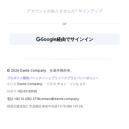
アカウントがありませんか?
サインアップ
or
Google経由でサインイン
Google経由でサインイン
© 2026 Dante Company、全著作権所有。
プロダクト
開発パートナーシップ
リソース
プライバシーポリシー
会社名
Dante Company
·
代表者
チョン・ソンヒョク
税番号
102-07-93105
電話
+82 10 2362 3778
contact@dante.company
韓国京畿道龍仁市器興区東柏中央路191号(8階 C8124)