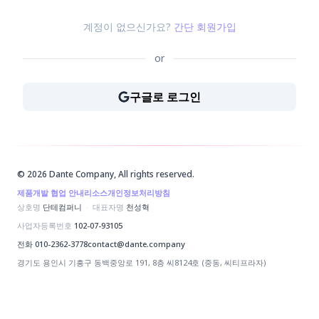
계정이 없으신가요?
간단 회원가입
or
구글로 로그인
구글로 로그인
© 2026 Dante Company, All rights reserved.
제품
개발 협업 안내
리소스
개인정보처리방침
상호명
단테컴퍼니
·
대표자명
천성혁
사업자등록번호
102-07-93105
전화
010-2362-3778
contact@dante.company
경기도 용인시 기흥구 동백중앙로 191, 8층 씨8124호 (중동, 씨티프라자)