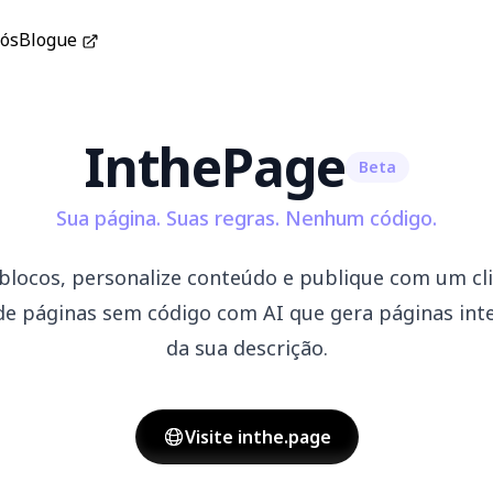
ós
Blogue
In
the
Page
Beta
Sua página. Suas regras. Nenhum código.
 blocos, personalize conteúdo e publique com um cl
de páginas sem código com AI que gera páginas intei
da sua descrição.
Visite inthe.page