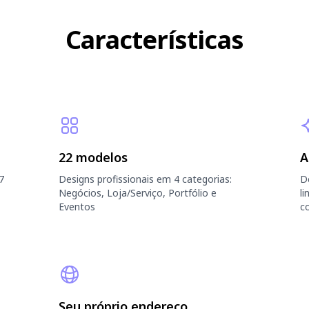
Características
22 modelos
A
7
Designs profissionais em 4 categorias:
D
Negócios, Loja/Serviço, Portfólio e
l
Eventos
c
Seu próprio endereço