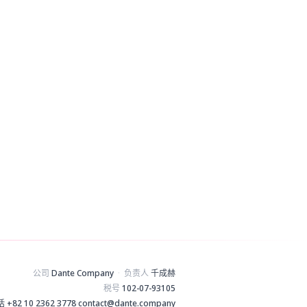
公司
Dante Company
·
负责人
千成赫
税号
102-07-93105
话
+82 10 2362 3778
·
contact@dante.company