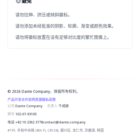
避免
请勿拉伸、挤压或倾斜徽标。
请勿添加未经批准的阴影、轮廓、渐变或颜色效果。
请勿将徽标放置在没有足够对比度的繁忙图像上。
© 2026 Dante Company，保留所有权利。
产品
开发合作说明
资源
隐私政策
公司
Dante Company
·
负责人
千成赫
税号
102-07-93105
电话
+82 10 2362 3778
contact@dante.company
#191, 冬柏中央路 (8th FL C8124), 器兴区, 龙仁市, 京畿道, 韩国