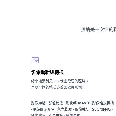
無論是一次性的
影像編輯與轉換
縮小檔案與尺寸、裁出需要的區域，
再以合適的格式或效果處理影像。
影像壓縮 · 影像縮放 · 影像轉Base64 · 影像格式轉換
· 網站圖示產生 · 顏色擷取 · 影像裁切 · SVG轉PNG ·
影像濾鏡 · 影像拼接 · 影像像素化