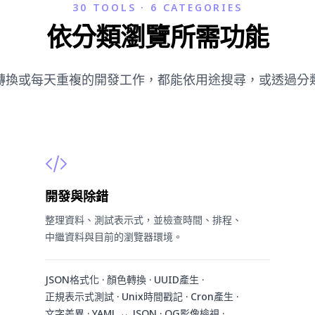
30 TOOLS · 6 CATEGORIES
依分類瀏覽所需功能
轉換或每天重複的開發工作，都能依用途搜尋，或透過分
開發與除錯
整理資料、測試表示式，並檢查時間、排程、
中繼資料與目前的瀏覽器環境。
JSON格式化 · 顏色轉換 · UUID產生 ·
正規表示式測試 · Unix時間戳記 · Cron產生 ·
文字差異 · YAML ↔ JSON · OG影像檢視 ·