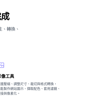
完成
生、轉換、
影像工具
支援壓縮、調整尺寸、裁切與格式轉換，
也能製作網站圖示、擷取配色、套用濾鏡、
拼接與像素化。