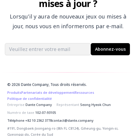
mises à jour ?
Lorsqu'il y aura de nouveaux jeux ou mises à
jour, nous vous en informerons par e-mail.
Email address
Abonnez-vous
© 2026 Dante Company, Tous droits réservés.
Produits
Partenariats de développement
Ressources
Politique de confidentialité
Entreprise
Dante Company
·
Représentant
Seong Hyeok Chun
Numéro de taxe
102-07-93105
Téléphone
+82 10 2362 3778
contact@dante.company
#191, Dongbaek-Joongang-ro (8th FL C8124), Giheung-gu, Yongin-si,
Gyeonggi-do, Corée du Sud