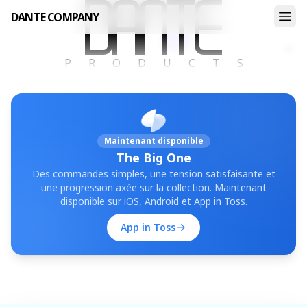
DANTE COMPANY
Dante Company
PRODUCTS
Maintenant disponible
The Big One
Des commandes simples, une tension satisfaisante et
une progression axée sur la collection. Maintenant
disponible sur iOS, Android et App in Toss.
App in Toss