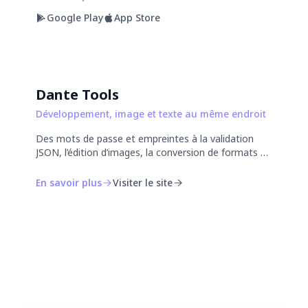
Google Play
App Store
Dante Tools
Développement, image et texte au même endroit
Des mots de passe et empreintes à la validation
JSON, l’édition d’images, la conversion de formats et
le partage de disponibilités : 30 outils gratuits dans
votre navigateur, sans installation ni compte.
En savoir plus
Visiter le site