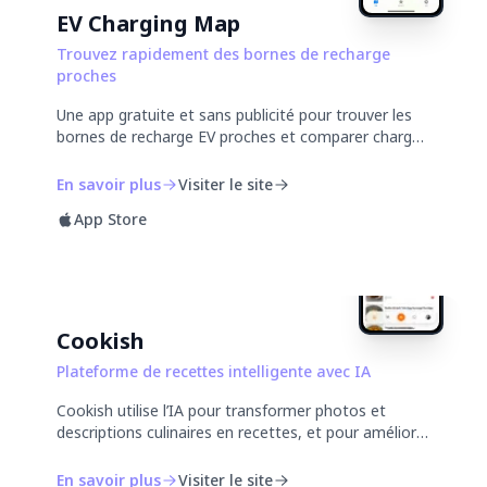
EV Charging Map
Trouvez rapidement des bornes de recharge
proches
Une app gratuite et sans publicité pour trouver les
bornes de recharge EV proches et comparer charge
rapide ou lente, kW, tarifs membre et non-membre,
et disponibilité en temps réel.
En savoir plus
Visiter le site
App Store
Cookish
Plateforme de recettes intelligente avec IA
Cookish utilise l’IA pour transformer photos et
descriptions culinaires en recettes, et pour améliorer
les photos prises au smartphone.
En savoir plus
Visiter le site