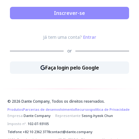
Inscrever-se
Já tem uma conta?
Entrar
or
Faça login pelo Google
Faça login pelo Google
© 2026 Dante Company, Todos os direitos reservados.
Produtos
Parcerias de desenvolvimento
Recursos
política de Privacidade
Empresa
Dante Company
·
Representante
Seong-hyeok Chun
Imposto nº.
102-07-93105
Telefone
+82 10 2362 3778
contact@dante.company