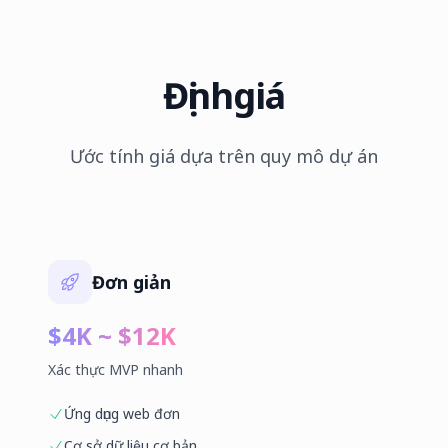
Định
giá
Ước tính giá dựa trên quy mô dự án
Đơn giản
$4K ~ $12K
Xác thực MVP nhanh
Ứng dụng web đơn
Cơ sở dữ liệu cơ bản