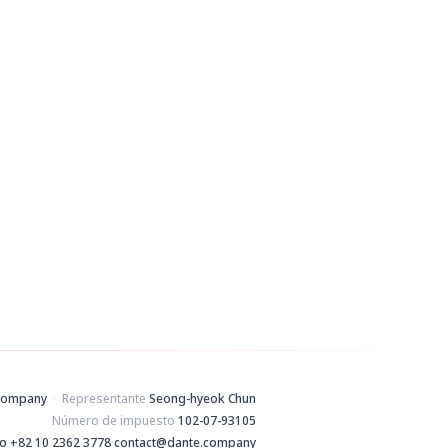
ogle
Company
·
Representante
Seong-hyeok Chun
Número de impuesto
102-07-93105
no
+82 10 2362 3778
·
contact@dante.company