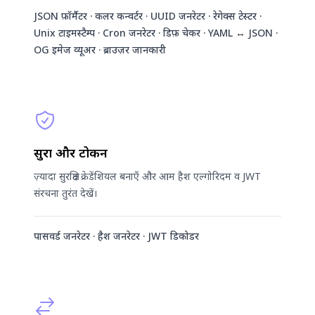
JSON फ़ॉर्मैटर · कलर कन्वर्टर · UUID जनरेटर · रेगेक्स टेस्टर ·
Unix टाइमस्टैम्प · Cron जनरेटर · डिफ़ चेकर · YAML ↔ JSON ·
OG इमेज व्यूअर · ब्राउज़र जानकारी
सुरक्षा और टोकन
ज़्यादा सुरक्षित क्रेडेंशियल बनाएँ और आम हैश एल्गोरिदम व JWT
संरचना तुरंत देखें।
पासवर्ड जनरेटर · हैश जनरेटर · JWT डिकोडर