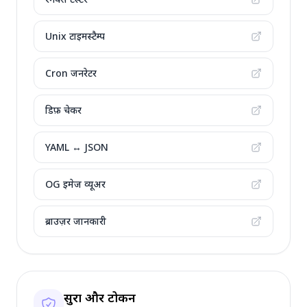
Unix टाइमस्टैम्प
Cron जनरेटर
डिफ़ चेकर
YAML ↔ JSON
OG इमेज व्यूअर
ब्राउज़र जानकारी
सुरक्षा और टोकन