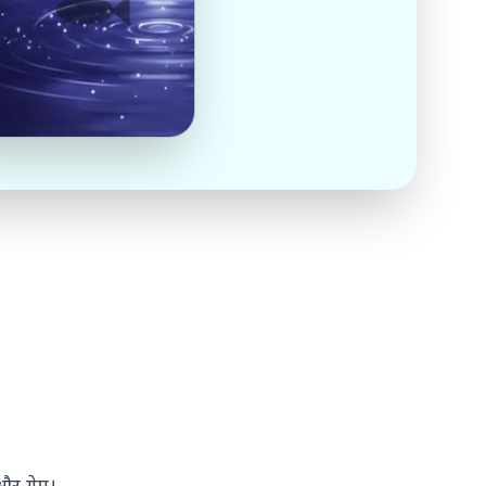
और गेम।