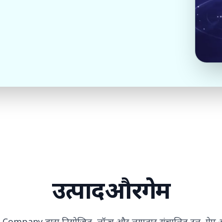
उत्पाद
और
गेम
Company द्वारा नियोजित, लॉन्च और लगातार संचालित टूल, ऐप 