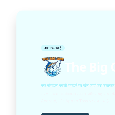
अब उपलब्ध है
The Big
एक मोबाइल मछली पकड़ने का खेल जहां एक कलाकार
सरल नियंत्रण, संतोषजनक तनाव और संग्रह-संचालि
Android, और App in Toss पर उपलब्ध है।