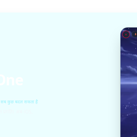
 One
 सब कुछ बदल सकता है
त प्रगति। अब iOS,