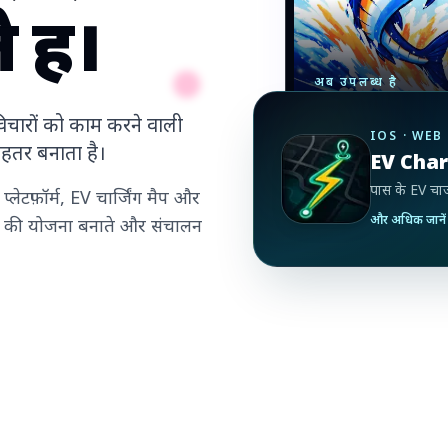
हैं।
अब उपलब्ध है
The Big O
विचारों को काम करने वाली
IOS · WEB
बेहतर बनाता है।
EV Cha
पास के EV चार्
ेटफ़ॉर्म, EV चार्जिंग मैप और
और अधिक जानें
ं की योजना बनाते और संचालन