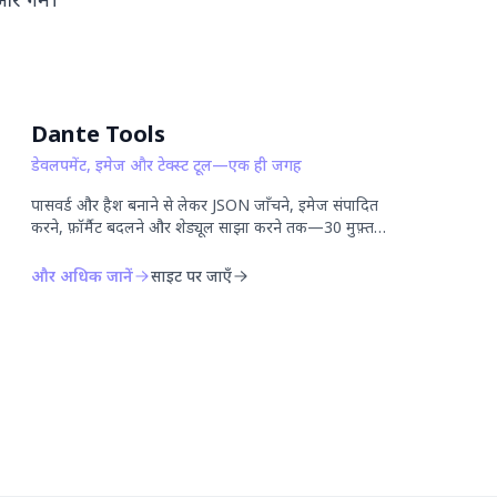
Dante Tools
डेवलपमेंट, इमेज और टेक्स्ट टूल—एक ही जगह
पासवर्ड और हैश बनाने से लेकर JSON जाँचने, इमेज संपादित
करने, फ़ॉर्मैट बदलने और शेड्यूल साझा करने तक—30 मुफ़्त
टूल सीधे ब्राउज़र में इस्तेमाल करें। न इंस्टॉलेशन, न अकाउंट की
ज़रूरत।
और अधिक जानें
साइट पर जाएँ