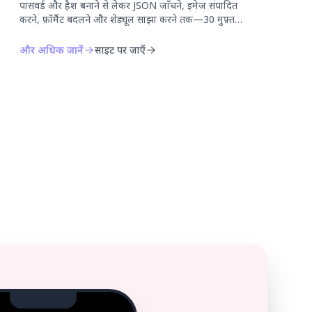
पासवर्ड और हैश बनाने से लेकर JSON जाँचने, इमेज संपादित
करने, फ़ॉर्मैट बदलने और शेड्यूल साझा करने तक—30 मुफ़्त
टूल सीधे ब्राउज़र में इस्तेमाल करें। न इंस्टॉलेशन, न अकाउंट की
ज़रूरत।
और अधिक जानें
साइट पर जाएँ